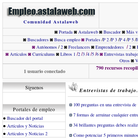
Comunidad Astalaweb
Portada
Astalaweb
Buscador
Más vi
◙
◙
◙
◙
◙
◙
/
/
/
/
/
Buscadores
Busca empleo
Portales
P 2
P 3
P 4
P 5
◙
/
◙
◙
Autónomos
2
Freelancers
Emprendedores
2
◙
/
◙
Artículos
Currículums
Libros 1
2
3
4
5
6
Entrevistas trabaj
◙
◙
◙
/
/
/
/
/
◙
Otros
V
◙
790 recursos recopil
1 usuario conectado
Síguenos
Entrevistas de trabajo
100 preguntas en una entrevista de 
Portales de empleo
7 formas de arruinar cualquier entr
●
Buscador del portal
●
34 brillantes preguntas debes realiza
Artículos y Noticias
●
Artículos y Noticias 2
Como potenciar 5 primeros minutos 