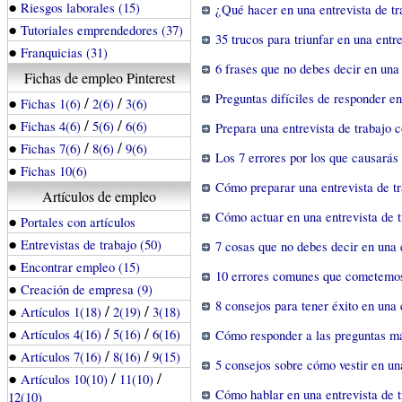
●
Riesgos laborales (15)
¿Qué hacer en una entrevista de tr
●
Tutoriales emprendedores (37)
35 trucos para triunfar en una entr
●
Franquicias (31)
6 frases que no debes decir en una 
Fichas de empleo Pinterest
Preguntas difíciles de responder en
●
/
/
Fichas 1(6)
2(6)
3(6)
●
/
/
Fichas 4(6)
5(6)
6(6)
Prepara una entrevista de trabajo c
●
/
/
Fichas 7(6)
8(6)
9(6)
Los 7 errores por los que causarás
●
Fichas 10(6)
Cómo preparar una entrevista de tr
Artículos de empleo
Cómo actuar en una entrevista de t
●
Portales con artículos
●
Entrevistas de trabajo (50)
7 cosas que no debes decir en una 
●
Encontrar empleo (15)
10 errores comunes que cometemos 
●
Creación de empresa (9)
8 consejos para tener éxito en una 
●
/
/
Artículos 1(18)
2(19)
3(18)
●
/
/
Artículos 4(16)
5(16)
6(16)
Cómo responder a las preguntas más
●
/
/
Artículos 7(16)
8(16)
9(15)
5 consejos sobre cómo vestir en una
●
/
/
Artículos 10(10)
11(10)
Cómo hablar en una entrevista de t
12(10)